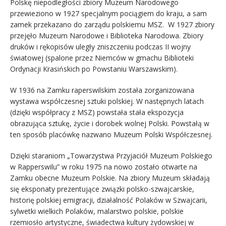
Polskę niepodległości zbiory Muzeum Narodowego
przewieziono w 1927 specjalnym pociągiem do kraju, a sam
zamek przekazano do zarządu polskiemu MSZ. W 1927 zbiory
przejęło Muzeum Narodowe i Biblioteka Narodowa. Zbiory
druków i rękopisów uległy zniszczeniu podczas II wojny
światowej (spalone przez Niemców w gmachu Biblioteki
Ordynacji Krasińskich po Powstaniu Warszawskim).
W 1936 na Zamku raperswilskim została zorganizowana
wystawa współczesnej sztuki polskiej. W następnych latach
(dzięki współpracy z MSZ) powstała stała ekspozycja
obrazująca sztukę, życie i dorobek wolnej Polski. Powstałą w
ten sposób placówkę nazwano Muzeum Polski Współczesnej.
Dzięki staraniom „Towarzystwa Przyjaciół Muzeum Polskiego
w Rapperswilu” w roku 1975 na nowo zostało otwarte na
Zamku obecne Muzeum Polskie. Na zbiory Muzeum składają
się eksponaty prezentujące związki polsko-szwajcarskie,
historię polskiej emigracji, działalność Polaków w Szwajcarii,
sylwetki wielkich Polaków, malarstwo polskie, polskie
rzemiosło artystyczne, świadectwa kultury żydowskiej w