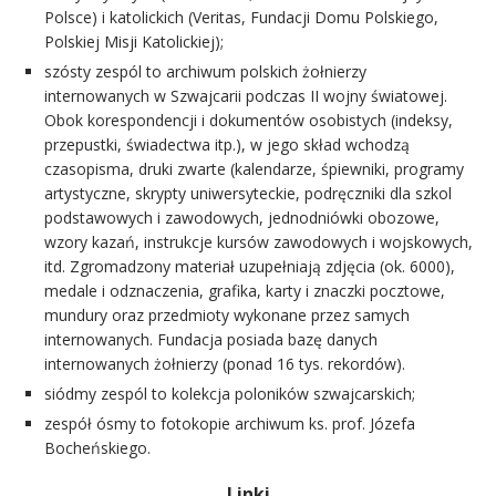
Polsce) i katolickich (Veritas, Fundacji Domu Polskiego,
Polskiej Misji Katolickiej);
szósty zespól to archiwum polskich żołnierzy
internowanych w Szwajcarii podczas II wojny światowej.
Obok korespondencji i dokumentów osobistych (indeksy,
przepustki, świadectwa itp.), w jego skład wchodzą
czasopisma, druki zwarte (kalendarze, śpiewniki, programy
artystyczne, skrypty uniwersyteckie, podręczniki dla szkol
podstawowych i zawodowych, jednodniówki obozowe,
wzory kazań, instrukcje kursów zawodowych i wojskowych,
itd. Zgromadzony materiał uzupełniają zdjęcia (ok. 6000),
medale i odznaczenia, grafika, karty i znaczki pocztowe,
mundury oraz przedmioty wykonane przez samych
internowanych. Fundacja posiada bazę danych
internowanych żołnierzy (ponad 16 tys. rekordów).
siódmy zespól to kolekcja poloników szwajcarskich;
zespół ósmy to fotokopie archiwum ks. prof. Józefa
Bocheńskiego.
Linki