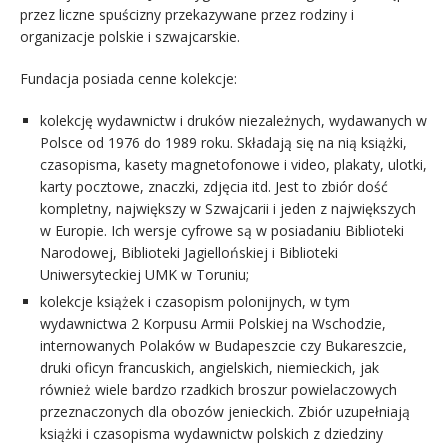
przez liczne spuścizny przekazywane przez rodziny i
organizacje polskie i szwajcarskie.
Fundacja posiada cenne kolekcje:
kolekcję wydawnictw i druków niezależnych, wydawanych w
Polsce od 1976 do 1989 roku. Składają się na nią książki,
czasopisma, kasety magnetofonowe i video, plakaty, ulotki,
karty pocztowe, znaczki, zdjęcia itd. Jest to zbiór dość
kompletny, największy w Szwajcarii i jeden z największych
w Europie. Ich wersje cyfrowe są w posiadaniu Biblioteki
Narodowej, Biblioteki Jagiellońskiej i Biblioteki
Uniwersyteckiej UMK w Toruniu;
kolekcje książek i czasopism polonijnych, w tym
wydawnictwa 2 Korpusu Armii Polskiej na Wschodzie,
internowanych Polaków w Budapeszcie czy Bukareszcie,
druki oficyn francuskich, angielskich, niemieckich, jak
również wiele bardzo rzadkich broszur powielaczowych
przeznaczonych dla obozów jenieckich. Zbiór uzupełniają
książki i czasopisma wydawnictw polskich z dziedziny