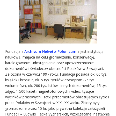
Fundacja «
Archivum Helveto-Polonicum
» jest instytucją
naukową, mająca na celu gromadzenie, konserwację,
katalogowanie, udostępnianie oraz upowszechnianie
dokumentów i świadectw obecności Polaków w Szwajcarii.
Założona w czerwcu 1997 roku, Fundacja posiada ok. 60 tys.
książek i broszur, ok. 5 tys. tytułów czasopism (25 tys.
woluminów), ok. 200 tys. listów i innych dokumentów, 15 tys.
zdjęć, 1 500 kaset magnetofonowych i video, tysiące
wycinków prasowych i setki przedmiotów obrazujących życie i
prace Polaków w Szwajcarii w XIX i XX wieku. Zbiory były
gromadzone przez 15 lat jako prywatna kolekcja założycieli
Fundacji – Ludwiki i Jacka Sygnarskich, wzbogacanej następnie