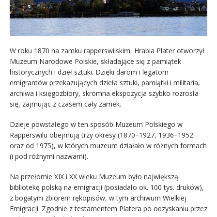
W roku 1870 na zamku rapperswilskim Hrabia Plater otworzył
Muzeum Narodowe Polskie, składające się z pamiątek
historycznych i dzieł sztuki. Dzięki darom i legatom
emigrantów przekazujących dzieła sztuki, pamiątki i militaria,
archiwa i księgozbiory, skromna ekspozycja szybko rozrosła
się, zajmując z czasem cały zamek.
Dzieje powstałego w ten sposób Muzeum Polskiego w
Rapperswilu obejmują trzy okresy (1870–1927, 1936–1952
oraz od 1975), w których muzeum działało w różnych formach
(i pod różnymi nazwami).
Na przełomie XIX i XX wieku Muzeum było największą
bibliotekę polską na emigracji (posiadało ok. 100 tys. druków),
z bogatym zbiorem rękopisów, w tym archiwum Wielkiej
Emigracji. Zgodnie z testamentem Platera po odzyskaniu przez