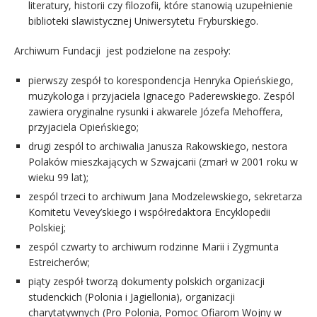
literatury, historii czy filozofii, które stanowią uzupełnienie
biblioteki slawistycznej Uniwersytetu Fryburskiego.
Archiwum Fundacji jest podzielone na zespoły:
pierwszy zespół to korespondencja Henryka Opieńskiego,
muzykologa i przyjaciela Ignacego Paderewskiego. Zespól
zawiera oryginalne rysunki i akwarele Józefa Mehoffera,
przyjaciela Opieńskiego;
drugi zespól to archiwalia Janusza Rakowskiego, nestora
Polaków mieszkających w Szwajcarii (zmarł w 2001 roku w
wieku 99 lat);
zespól trzeci to archiwum Jana Modzelewskiego, sekretarza
Komitetu Vevey’skiego i współredaktora Encyklopedii
Polskiej;
zespól czwarty to archiwum rodzinne Marii i Zygmunta
Estreicherów;
piąty zespół tworzą dokumenty polskich organizacji
studenckich (Polonia i Jagiellonia), organizacji
charytatywnych (Pro Polonia, Pomoc Ofiarom Wojny w